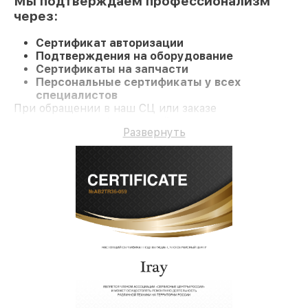
Мы подтверждаем профессионализм
через:
Сертификат авторизации
Подтверждения на оборудование
Сертификаты на запчасти
Персональные сертификаты у всех
специалистов
При обращении в наш СЦ или заказе
восстановления Оптический прицел клиент
Развернуть
получает профессиональный сервис и гарантию на
все работы и комплектующие.