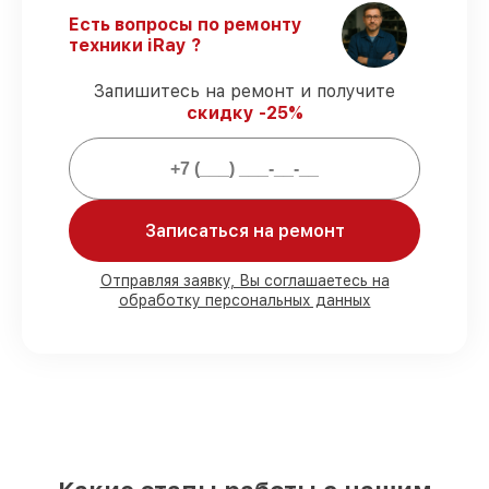
работы выполняются в оговоренные
сроки.
Есть вопросы по ремонту
Официальная гарантия
– официальная
техники iRay ?
гарантия на все виды работ.
Запишитесь на ремонт и получите
скидку -25%
Гарантии сервиса на починку
оптических прицелов:
80%
починок завершаем в присутствии
Записаться на ремонт
заказчика
90%
запчастей готовы к установке,
остальные заказываются оперативно
Отправляя заявку, Вы соглашаетесь на
обработку персональных данных
Подлинные запчасти и надёжные
реплики
– для любого бюджета
85%
заказов делаются быстро и без
задержек, при немедленном старте
Наши обязательства перед
заказчиками: