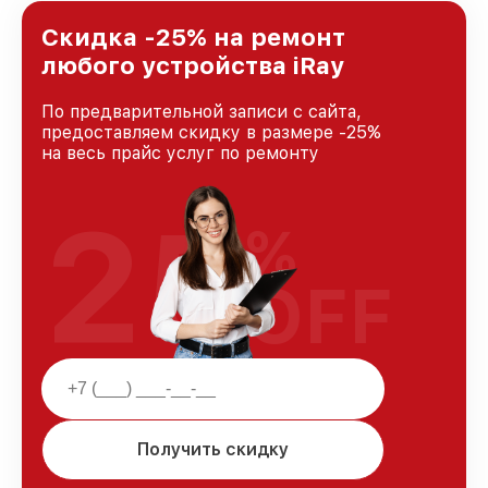
лучшим сервисным центром iRay в городе
Краснодаре, постоянно повышая уровень
Скидка -25% на ремонт
доверия и лояльности наших клиентов.
любого устройства iRay
По предварительной записи с сайта,
предоставляем скидку в размере -25%
на весь прайс услуг по ремонту
25
%
OFF
Получить скидку