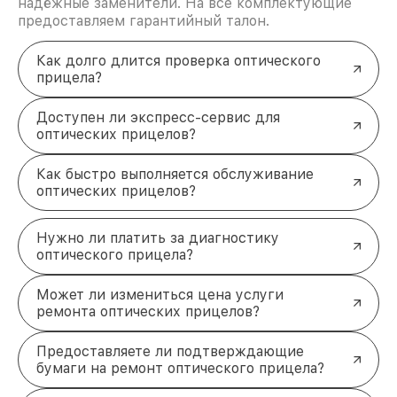
надёжные заменители. На все комплектующие
функций.
предоставляем гарантийный талон.
Почему выбирают наш сервис?
Гарантия качества
: на все виды работ
Как долго длится проверка оптического
предоставляется гарантия.
прицела?
Оригинальные запчасти
: используем только
проверенные комплектующие.
Доступен ли экспресс-сервис для
Срочность
: ремонт выполняется в кратчайшие
оптических прицелов?
сроки.
Оплата удобным способом
: наличными,
Как быстро выполняется обслуживание
картой, переводом.
оптических прицелов?
Оставьте заявку
, и мы оперативно свяжемся с
вами для уточнения деталей! Курьер доставит
ваш прицел в наш сервисный центр, а после
Нужно ли платить за диагностику
ремонта устройство будет работать как новое. +7
оптического прицела?
(861) 299-37-61 Северная улица, 496/2
Может ли измениться цена услуги
ремонта оптических прицелов?
Предоставляете ли подтверждающие
бумаги на ремонт оптического прицела?