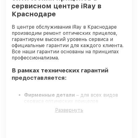
прицела iRay
сервисном центре iRay в
Краснодаре
В центре обслуживания iRay в Краснодаре
производим ремонт оптических прицелов,
гарантируем высокий уровень сервиса и
официальные гарантии для каждого клиента.
Все наши гарантии основаны на принципах
профессионализма.
В рамках технических гарантий
предоставляется:
Фирменные детали
– для всех видов
сервиса оптических прицелов
применяются только оригинальные
Развернуть
запчасти.
Опытные мастера
– проверенные
специалисты с опытом и аттестацией.
Соблюдение сроков починки
– все